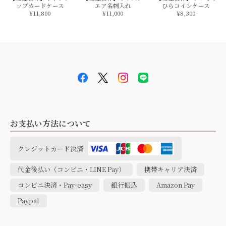
ップカードケース
エア名刺入れ
ひらコインケース
¥11,800
¥11,000
¥8,300
【受注製作】本革サドルレザーの二つ折キーケース【フラップ】
2021/12/19
本日、無事に受け取りました。早急な対応ありがとうござい
ます。インスタで確認したら最後のアミエットとの事で大事
に育てて行きたいと思います。 革の質や曲線が実際に手に取
ると素晴らしい商品だと思います。前回のキーケースは、約7
年使用したのでそれに負けず使用出来ればと思います。
お支払い方法について
貴重な金具が最後で残念ですが ぜひ大事になさ
クレジットカード決済
ってください。 成長楽しみですね！ ありがとう
ございました！
代金後払い（コンビニ・LINE Pay）
携帯キャリア決済
コンビニ決済・Pay-easy
銀行振込
Amazon Pay
Paypal
【受注製作】本革サドルレザースマホiPhone コンチョ ケース他 全種類機種対応
2021/10/31