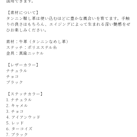
活用できます。
【素材について】
タンニン鞣し革は使い込むほどに豊かな風合いを育てます。手触
りの良さはもちろん、エイジングによって生まれる深い艶感をぜ
ひお楽しみください。
素材：牛革（タンニンなめし革）
ステッチ：ポリエステル糸
金具：真鍮ニッケル
【レザーカラー】
ナチュラル
チョコ
ブラック
【ステッチカラー】
1. ナチュラル
2. キャメル
3. チョコ
4. アイアンウッド
5. レッド
6. ターコイズ
7. ブラック