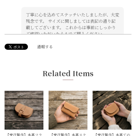
丁寧に心を込めてステッチいたしましたが、大変
残念です。 サイズに関しましては表記の通り記
載してございます。 これからは事前にしっかり
ご確認いただいたうえでご購入ください。
通報する
【受注製作】本革サドルレザーのハーフ財布【フラップ】
2022/01/19
Related Items
やっぱり購入してよかったです。 すごく「カッコイイ」で
す‼末永く大事に使わせていただきます。 この度はありがと
うございました。
このたびはありがとうございました！ 長く使っ
ていただけたら嬉しいです。 パートナーとして
よろしくお願いいたします。
【受注製作】本革フラ
【受注製作】本革スク
【受注製作】本革ての