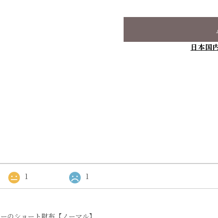
日本国
1
1
ザーのショート財布【ノーマル】