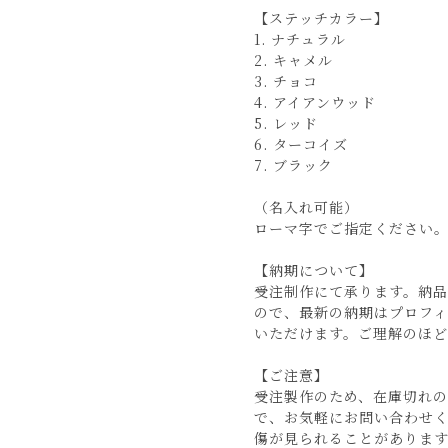
【ステッチカラー】
1. ナチュラル
2. キャメル
3. チョコ
4. アイアンウッド
5. レッド
6. ターコイズ
7. ブラック
（名入れ可能）
ローマ字でご指定ください
【納期について】
受注制作にて承ります。納
ので、最新の納期はプロフ
いただけます。ご理解のほ
【ご注意】
受注製作のため、在庫切れ
で、お気軽にお問い合わせ
傷が見られることがありま