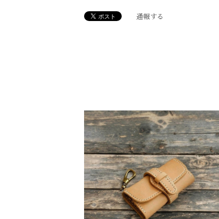
やっぱり購入してよかったです。 すごく「
通報する
このたびは
【受注製作】本革サドルレ
2021/12/19
本日、無事に受け取りました。早急な対応
や曲線が実際に手に取ると素晴らしい商品
【受注製作】本革サドルレザー