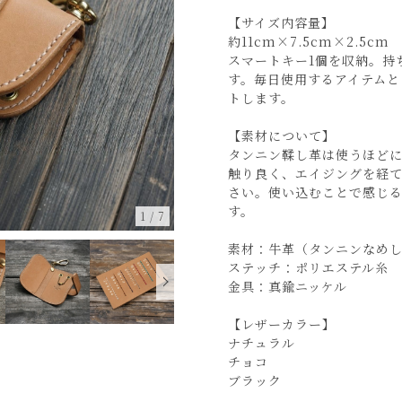
【サイズ内容量】
約11cm×7.5cm×2.5cm
スマートキー1個を収納。持
す。毎日使用するアイテムと
トします。
【素材について】
タンニン鞣し革は使うほど
触り良く、エイジングを経
さい。使い込むことで感じ
す。
1
/
7
素材：牛革（タンニンなめ
ステッチ：ポリエステル糸
金具：真鍮ニッケル
【レザーカラー】
ナチュラル
チョコ
ブラック