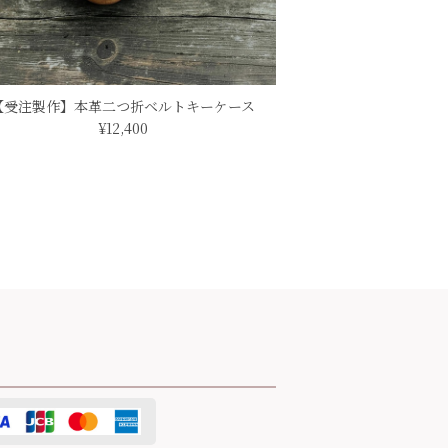
【受注製作】本革二つ折ベルトキーケース
ありがとうございました！
¥12,400
て嬉しいです 写真で見るとちょっと大きいか
ざいました
製品と変わりません。 ぜひ長くお供に。