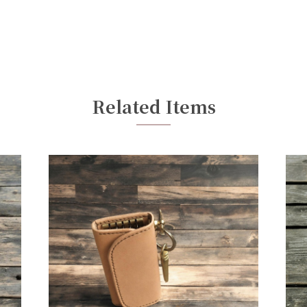
カッコイイ」です‼末永く大事に使わせていただきます。 この度はあり
ありがとうございました！ 長く使っていただけたら嬉しいです。 パー
Related Items
ザーの二つ折キーケース【フラップ】
ありがとうございます。インスタで確認したら最後のアミエットとの事で
だと思います。前回のキーケースは、約7年使用したのでそれに負けず使
貴重な金具が最後で残念ですが ぜひ大事になさってください。 成長楽
スマホiPhone コンチョ ケース他 全種類機種対応